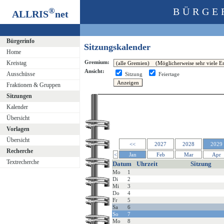
®
BÜRGE
ALLRIS
net
Bürgerinfo
Sitzungskalender
Home
Gremium:
Kreistag
Ansicht:
Ausschüsse
Sitzung
Feiertage
Fraktionen & Gruppen
Sitzungen
Kalender
Übersicht
Vorlagen
Übersicht
<<
2027
2028
2029
Recherche
<
Jan
Feb
Mar
Apr
Textrecherche
Datum
Uhrzeit
Sitzung
Mo
1
Di
2
Mi
3
Do
4
Fr
5
Sa
6
So
7
Mo
8