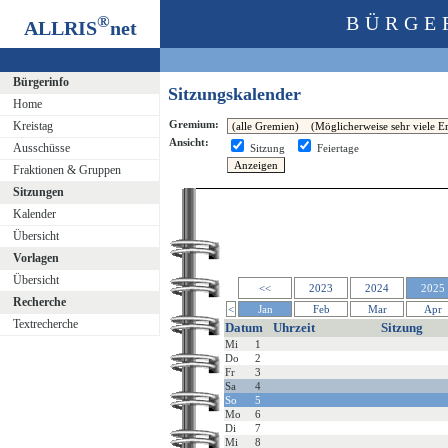
®
BÜRGE
ALLRIS
net
Bürgerinfo
Sitzungskalender
Home
Gremium:
Kreistag
Ansicht:
Ausschüsse
Sitzung
Feiertage
Fraktionen & Gruppen
Sitzungen
Kalender
Übersicht
Vorlagen
Übersicht
<<
2023
2024
2025
Recherche
<
Jan
Feb
Mar
Apr
Textrecherche
Datum
Uhrzeit
Sitzung
Mi
1
Do
2
Fr
3
Sa
4
So
5
Mo
6
Di
7
Mi
8