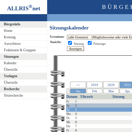
®
BÜRGE
ALLRIS
net
Bürgerinfo
Sitzungskalender
Home
Gremium:
Kreistag
Ansicht:
Ausschüsse
Sitzung
Feiertage
Fraktionen & Gruppen
Sitzungen
Kalender
Übersicht
Vorlagen
Übersicht
<<
2019
2020
2021
Recherche
<
Jan
Feb
Mar
Apr
Textrecherche
Datum
Uhrzeit
Sitzung
Fr
1
Sa
2
So
3
Mo
4
Di
5
Mi
6
Do
7
Fr
8