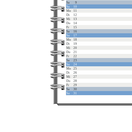
Sa
9
So
10
Mo
11
Di
12
Mi
13
Do
14
Fr
15
Sa
16
So
17
Mo
18
Di
19
Mi
20
Do
21
Fr
22
Sa
23
So
24
Mo
25
Di
26
Mi
27
Do
28
Fr
29
Sa
30
So
31