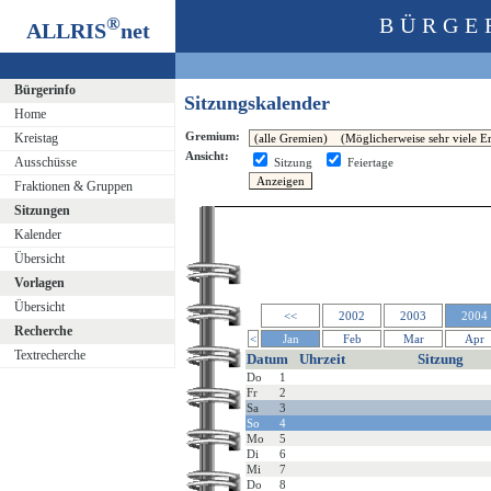
®
BÜRGE
ALLRIS
net
Bürgerinfo
Sitzungskalender
Home
Gremium:
Kreistag
Ansicht:
Ausschüsse
Sitzung
Feiertage
Fraktionen & Gruppen
Sitzungen
Kalender
Übersicht
Vorlagen
Übersicht
<<
2002
2003
2004
Recherche
<
Jan
Feb
Mar
Apr
Textrecherche
Datum
Uhrzeit
Sitzung
Do
1
Fr
2
Sa
3
So
4
Mo
5
Di
6
Mi
7
Do
8