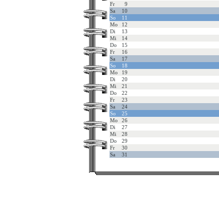
Fr
9
Sa
10
So
11
Mo
12
Di
13
Mi
14
Do
15
Fr
16
Sa
17
So
18
Mo
19
Di
20
Mi
21
Do
22
Fr
23
Sa
24
So
25
Mo
26
Di
27
Mi
28
Do
29
Fr
30
Sa
31