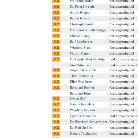
Wolfgang Hofer
Kreistagsmitglied
Dr. Peter Högerle
Kreistagsmitglied
Armin Kiemel
Kreistagsmitglied
Rainer Knecht
Kreistagsmitglied
Christoph Konle
Kreistagsmitglied
Franz Xaver Ladenburger
Kreistagsmitglied
Michael Lang
Kreistagsmitglied
Ralf Leinberger
Kreistagsmitglied
Winfried Mack
Kreistagsmitglied
Martin Mager
Kreistagsmitglied
Dr. Carola Merk-Rudolph
Fraktionsvorsitzend
Josef Mischko
Fraktionsvorsitzend
Jürgen Opferkuch
Kreistagsmitglied
Thilo Rentschler
Kreistagsmitglied
Ellen Eva Renz
Kreistagsmitglied
Bernhard Richter
Kreistagsmitglied
Bernhard Ritter
Kreistagsmitglied
Georg Ruf
Kreistagsmitglied
Gabi Schindelarz
Kreistagsmitglied
Wendelin Schmid
Kreistagsmitglied
Cynthia Schneider
Fraktionsvorsitzend
Dr. Eberhard Schwerdtner
Kreistagsmitglied
Dr. Rolf Siedler
Kreistagsmitglied
Hubert Thalheimer
Kreistagsmitglied