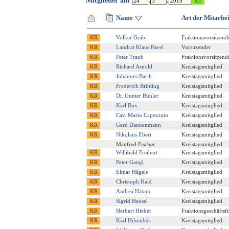
Mitglieder am
.
.
Name
Art der Mitarbei
Volker Grab
Fraktionsvorsitzend
Landrat Klaus Pavel
Vorsitzender
Peter Traub
Fraktionsvorsitzend
Richard Arnold
Kreistagsmitglied
Johannes Barth
Kreistagsmitglied
Frederick Brütting
Kreistagsmitglied
Dr. Gunter Bühler
Kreistagsmitglied
Karl Bux
Kreistagsmitglied
Cav. Mario Capezzuto
Kreistagsmitglied
Gerd Dannenmann
Kreistagsmitglied
Nikolaus Ebert
Kreistagsmitglied
Manfred Fischer
Kreistagsmitglied
Willibald Freihart
Kreistagsmitglied
Peter Gangl
Kreistagsmitglied
Elmar Hägele
Kreistagsmitglied
Christoph Hald
Kreistagsmitglied
Andrea Hatam
Kreistagsmitglied
Sigrid Heusel
Kreistagsmitglied
Herbert Hieber
Fraktionsgeschäftsf
Karl Hilsenbek
Kreistagsmitglied