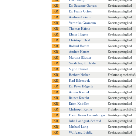
Dr. Susanne Garreis
Kreistagsmitglied
Dr. Frank Gläser
Kreistagsmitglied
Andreas Grimm
Kreistagsmitglied
Veronika Gromann
Kreistagsmitglied
Thomas Häfele
Kreistagsmitglied
Elmar Hägele
Kreistagsmitglied
Christoph Hald
Kreistagsmitglied
Roland Hamm
Kreistagsmitglied
Andrea Hatam
Kreistagsmitglied
Martina Häusler
Kreistagsmitglied
Sarah Ingrid Heide
Kreistagsmitglied
Sigrid Heusel
Kreistagsmitglied
Herbert Hieber
Fraktionsgeschäftsf
Karl Hilsenbek
Kreistagsmitglied
Dr. Peter Högerle
Kreistagsmitglied
Armin Kiemel
Kreistagsmitglied
Rainer Knecht
Kreistagsmitglied
Erich Knödler
Kreistagsmitglied
Christoph Konle
Fraktionsgeschäftsf
Franz Xaver Ladenburger
Kreistagsmitglied
Julia Landgraf-Schmid
Kreistagsmitglied
Michael Lang
Kreistagsmitglied
Wolfgang Leidig
Kreistagsmitglied