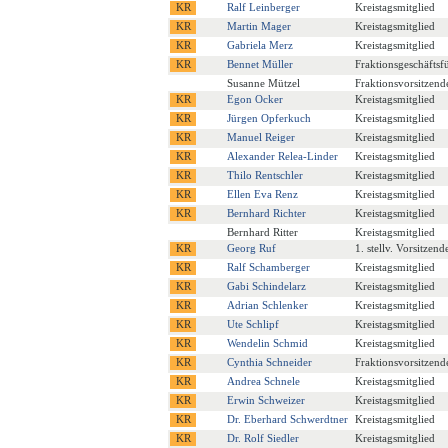
Ralf Leinberger
Kreistagsmitglied
Martin Mager
Kreistagsmitglied
Gabriela Merz
Kreistagsmitglied
Bennet Müller
Fraktionsgeschäftsf
Susanne Mützel
Fraktionsvorsitzend
Egon Ocker
Kreistagsmitglied
Jürgen Opferkuch
Kreistagsmitglied
Manuel Reiger
Kreistagsmitglied
Alexander Relea-Linder
Kreistagsmitglied
Thilo Rentschler
Kreistagsmitglied
Ellen Eva Renz
Kreistagsmitglied
Bernhard Richter
Kreistagsmitglied
Bernhard Ritter
Kreistagsmitglied
Georg Ruf
1. stellv. Vorsitzend
Ralf Schamberger
Kreistagsmitglied
Gabi Schindelarz
Kreistagsmitglied
Adrian Schlenker
Kreistagsmitglied
Ute Schlipf
Kreistagsmitglied
Wendelin Schmid
Kreistagsmitglied
Cynthia Schneider
Fraktionsvorsitzend
Andrea Schnele
Kreistagsmitglied
Erwin Schweizer
Kreistagsmitglied
Dr. Eberhard Schwerdtner
Kreistagsmitglied
Dr. Rolf Siedler
Kreistagsmitglied