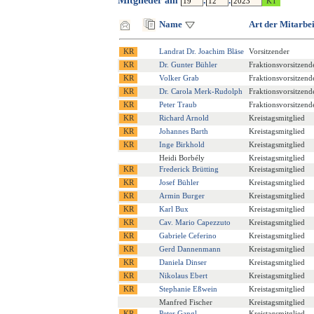
Mitglieder am
.
.
Name
Art der Mitarbei
Landrat Dr. Joachim Bläse
Vorsitzender
Dr. Gunter Bühler
Fraktionsvorsitzende
Volker Grab
Fraktionsvorsitzend
Dr. Carola Merk-Rudolph
Fraktionsvorsitzende
Peter Traub
Fraktionsvorsitzend
Richard Arnold
Kreistagsmitglied
Johannes Barth
Kreistagsmitglied
Inge Birkhold
Kreistagsmitglied
Heidi Borbély
Kreistagsmitglied
Frederick Brütting
Kreistagsmitglied
Josef Bühler
Kreistagsmitglied
Armin Burger
Kreistagsmitglied
Karl Bux
Kreistagsmitglied
Cav. Mario Capezzuto
Kreistagsmitglied
Gabriele Ceferino
Kreistagsmitglied
Gerd Dannenmann
Kreistagsmitglied
Daniela Dinser
Kreistagsmitglied
Nikolaus Ebert
Kreistagsmitglied
Stephanie Eßwein
Kreistagsmitglied
Manfred Fischer
Kreistagsmitglied
Peter Gangl
Kreistagsmitglied