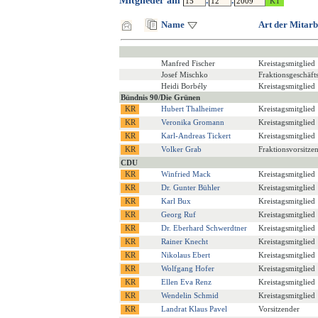
Mitglieder am
.
.
Name
Art der Mitarb
Manfred Fischer
Kreistagsmitglied
Josef Mischko
Fraktionsgeschäft
Heidi Borbély
Kreistagsmitglied
Bündnis 90/Die Grünen
Hubert Thalheimer
Kreistagsmitglied
Veronika Gromann
Kreistagsmitglied
Karl-Andreas Tickert
Kreistagsmitglied
Volker Grab
Fraktionsvorsitze
CDU
Winfried Mack
Kreistagsmitglied
Dr. Gunter Bühler
Kreistagsmitglied
Karl Bux
Kreistagsmitglied
Georg Ruf
Kreistagsmitglied
Dr. Eberhard Schwerdtner
Kreistagsmitglied
Rainer Knecht
Kreistagsmitglied
Nikolaus Ebert
Kreistagsmitglied
Wolfgang Hofer
Kreistagsmitglied
Ellen Eva Renz
Kreistagsmitglied
Wendelin Schmid
Kreistagsmitglied
Landrat Klaus Pavel
Vorsitzender