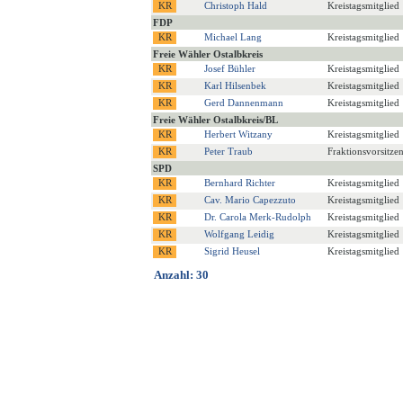
Christoph Hald
Kreistagsmitglied
FDP
Michael Lang
Kreistagsmitglied
Freie Wähler Ostalbkreis
Josef Bühler
Kreistagsmitglied
Karl Hilsenbek
Kreistagsmitglied
Gerd Dannenmann
Kreistagsmitglied
Freie Wähler Ostalbkreis/BL
Herbert Witzany
Kreistagsmitglied
Peter Traub
Fraktionsvorsitzen
SPD
Bernhard Richter
Kreistagsmitglied
Cav. Mario Capezzuto
Kreistagsmitglied
Dr. Carola Merk-Rudolph
Kreistagsmitglied
Wolfgang Leidig
Kreistagsmitglied
Sigrid Heusel
Kreistagsmitglied
Anzahl: 30