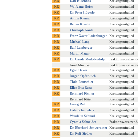
Karl Hilsenbek
Kreistagsmitglied
Wolfgang Hofer
Kreistagsmitglied
Dr. Peter Högerle
Kreistagsmitglied
Armin Kiemel
Kreistagsmitglied
Rainer Knecht
Kreistagsmitglied
Christoph Konle
Kreistagsmitglied
Franz Xaver Ladenburger
Kreistagsmitglied
Michael Lang
Kreistagsmitglied
Ralf Leinberger
Kreistagsmitglied
Martin Mager
Kreistagsmitglied
Dr. Carola Merk-Rudolph
Fraktionsvorsitzend
Josef Mischko
Fraktionsvorsitzend
Egon Ocker
Kreistagsmitglied
Jürgen Opferkuch
Kreistagsmitglied
Thilo Rentschler
Kreistagsmitglied
Ellen Eva Renz
Kreistagsmitglied
Bernhard Richter
Kreistagsmitglied
Bernhard Ritter
Kreistagsmitglied
Georg Ruf
Kreistagsmitglied
Gabi Schindelarz
Kreistagsmitglied
Wendelin Schmid
Kreistagsmitglied
Cynthia Schneider
Fraktionsvorsitzend
Dr. Eberhard Schwerdtner
Kreistagsmitglied
Dr. Rolf Siedler
Kreistagsmitglied