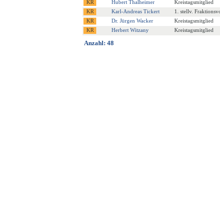
Hubert Thalheimer
Kreistagsmitglied
Karl-Andreas Tickert
1. stellv. Fraktions
Dr. Jürgen Wacker
Kreistagsmitglied
Herbert Witzany
Kreistagsmitglied
Anzahl: 48