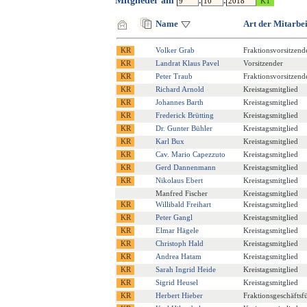
Mitglieder am
.
.
Name
Art der Mitarbei
Volker Grab
Fraktionsvorsitzend
Landrat Klaus Pavel
Vorsitzender
Peter Traub
Fraktionsvorsitzend
Richard Arnold
Kreistagsmitglied
Johannes Barth
Kreistagsmitglied
Frederick Brütting
Kreistagsmitglied
Dr. Gunter Bühler
Kreistagsmitglied
Karl Bux
Kreistagsmitglied
Cav. Mario Capezzuto
Kreistagsmitglied
Gerd Dannenmann
Kreistagsmitglied
Nikolaus Ebert
Kreistagsmitglied
Manfred Fischer
Kreistagsmitglied
Willibald Freihart
Kreistagsmitglied
Peter Gangl
Kreistagsmitglied
Elmar Hägele
Kreistagsmitglied
Christoph Hald
Kreistagsmitglied
Andrea Hatam
Kreistagsmitglied
Sarah Ingrid Heide
Kreistagsmitglied
Sigrid Heusel
Kreistagsmitglied
Herbert Hieber
Fraktionsgeschäftsf