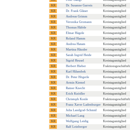
Dr. Susanne Garreis
Kreistagsmitglied
Dr. Frank Gläser
Kreistagsmitglied
Andreas Grimm
Kreistagsmitglied
Veronika Gromann
Kreistagsmitglied
Thomas Häfele
Kreistagsmitglied
Elmar Hägele
Kreistagsmitglied
Roland Hamm
Kreistagsmitglied
Andrea Hatam
Kreistagsmitglied
Martina Häusler
Kreistagsmitglied
Sarah Ingrid Heide
Kreistagsmitglied
Sigrid Heusel
Kreistagsmitglied
Herbert Hieber
Fraktionsgeschäftsf
Karl Hilsenbek
Kreistagsmitglied
Dr. Peter Högerle
Kreistagsmitglied
Armin Kiemel
Kreistagsmitglied
Rainer Knecht
Kreistagsmitglied
Erich Knödler
Kreistagsmitglied
Christoph Konle
Fraktionsgeschäftsf
Franz Xaver Ladenburger
Kreistagsmitglied
Julia Landgraf-Schmid
Kreistagsmitglied
Michael Lang
Kreistagsmitglied
Wolfgang Leidig
Kreistagsmitglied
Ralf Leinberger
Kreistagsmitglied