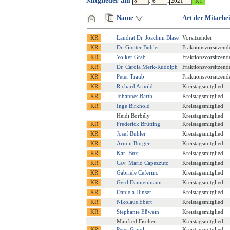
Mitglieder am
.
.
Name
Art der Mitarbei
Landrat Dr. Joachim Bläse
Vorsitzender
Dr. Gunter Bühler
Fraktionsvorsitzende
Volker Grab
Fraktionsvorsitzend
Dr. Carola Merk-Rudolph
Fraktionsvorsitzende
Peter Traub
Fraktionsvorsitzend
Richard Arnold
Kreistagsmitglied
Johannes Barth
Kreistagsmitglied
Inge Birkhold
Kreistagsmitglied
Heidi Borbély
Kreistagsmitglied
Frederick Brütting
Kreistagsmitglied
Josef Bühler
Kreistagsmitglied
Armin Burger
Kreistagsmitglied
Karl Bux
Kreistagsmitglied
Cav. Mario Capezzuto
Kreistagsmitglied
Gabriele Ceferino
Kreistagsmitglied
Gerd Dannenmann
Kreistagsmitglied
Daniela Dinser
Kreistagsmitglied
Nikolaus Ebert
Kreistagsmitglied
Stephanie Eßwein
Kreistagsmitglied
Manfred Fischer
Kreistagsmitglied
Peter Gangl
Kreistagsmitglied