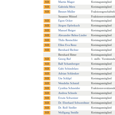
Martin Mager
Kreistagsmitglied
Gabriela Merz
Kreistagsmitglied
Bennet Müller
Fraktionsgeschäftsf
Susanne Mützel
Fraktionsvorsitzend
Egon Ocker
Kreistagsmitglied
Jürgen Opferkuch
Kreistagsmitglied
Manuel Reiger
Kreistagsmitglied
Alexander Relea-Linder
Kreistagsmitglied
Thilo Rentschler
Kreistagsmitglied
Ellen Eva Renz
Kreistagsmitglied
Bernhard Richter
Kreistagsmitglied
Bernhard Ritter
Kreistagsmitglied
Georg Ruf
1. stellv. Vorsitzend
Ralf Schamberger
Kreistagsmitglied
Gabi Schindelarz
Kreistagsmitglied
Adrian Schlenker
Kreistagsmitglied
Ute Schlipf
Kreistagsmitglied
Wendelin Schmid
Kreistagsmitglied
Cynthia Schneider
Fraktionsvorsitzend
Andrea Schnele
Kreistagsmitglied
Erwin Schweizer
Kreistagsmitglied
Dr. Eberhard Schwerdtner
Kreistagsmitglied
Dr. Rolf Siedler
Kreistagsmitglied
Wolfgang Steidle
Kreistagsmitglied