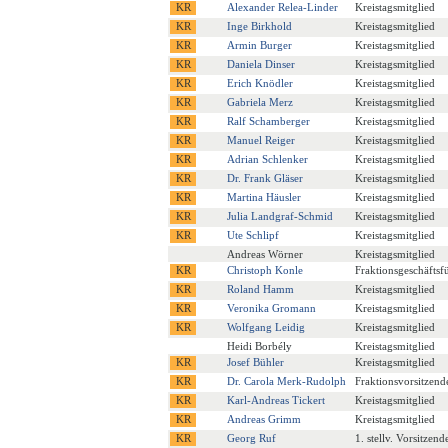
Alexander Relea-Linder
Kreistagsmitglied
Inge Birkhold
Kreistagsmitglied
Armin Burger
Kreistagsmitglied
Daniela Dinser
Kreistagsmitglied
Erich Knödler
Kreistagsmitglied
Gabriela Merz
Kreistagsmitglied
Ralf Schamberger
Kreistagsmitglied
Manuel Reiger
Kreistagsmitglied
Adrian Schlenker
Kreistagsmitglied
Dr. Frank Gläser
Kreistagsmitglied
Martina Häusler
Kreistagsmitglied
Julia Landgraf-Schmid
Kreistagsmitglied
Ute Schlipf
Kreistagsmitglied
Andreas Wörner
Kreistagsmitglied
Christoph Konle
Fraktionsgeschäftsf
Roland Hamm
Kreistagsmitglied
Veronika Gromann
Kreistagsmitglied
Wolfgang Leidig
Kreistagsmitglied
Heidi Borbély
Kreistagsmitglied
Josef Bühler
Kreistagsmitglied
Dr. Carola Merk-Rudolph
Fraktionsvorsitzende
Karl-Andreas Tickert
Kreistagsmitglied
Andreas Grimm
Kreistagsmitglied
Georg Ruf
1. stellv. Vorsitzend