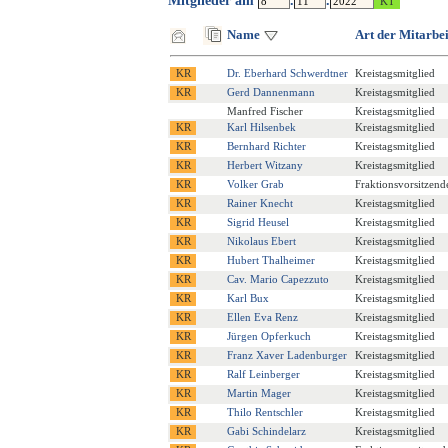
Mitglieder am
.
.
Name
Art der Mitarbei
Dr. Eberhard Schwerdtner
Kreistagsmitglied
Gerd Dannenmann
Kreistagsmitglied
Manfred Fischer
Kreistagsmitglied
Karl Hilsenbek
Kreistagsmitglied
Bernhard Richter
Kreistagsmitglied
Herbert Witzany
Kreistagsmitglied
Volker Grab
Fraktionsvorsitzend
Rainer Knecht
Kreistagsmitglied
Sigrid Heusel
Kreistagsmitglied
Nikolaus Ebert
Kreistagsmitglied
Hubert Thalheimer
Kreistagsmitglied
Cav. Mario Capezzuto
Kreistagsmitglied
Karl Bux
Kreistagsmitglied
Ellen Eva Renz
Kreistagsmitglied
Jürgen Opferkuch
Kreistagsmitglied
Franz Xaver Ladenburger
Kreistagsmitglied
Ralf Leinberger
Kreistagsmitglied
Martin Mager
Kreistagsmitglied
Thilo Rentschler
Kreistagsmitglied
Gabi Schindelarz
Kreistagsmitglied