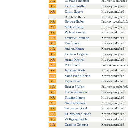
Cynthia Schneider
Fraktionsvorsitzend
Dr. Rolf Siedler
Kreistagsmitglied
Elmar Hägele
Kreistagsmitglied
Bernhard Ritter
Kreistagsmitglied
Herbert Hieber
Fraktionsgeschäftsf
Michael Lang
Kreistagsmitglied
Richard Arnold
Kreistagsmitglied
Frederick Brütting
Kreistagsmitglied
Peter Gangl
Kreistagsmitglied
Andrea Hatam
Kreistagsmitglied
Dr. Peter Högerle
Kreistagsmitglied
Armin Kiemel
Kreistagsmitglied
Peter Traub
Fraktionsvorsitzend
Johannes Barth
Kreistagsmitglied
Sarah Ingrid Heide
Kreistagsmitglied
Egon Ocker
Kreistagsmitglied
Bennet Müller
Fraktionsgeschäftsf
Erwin Schweizer
Kreistagsmitglied
Thomas Häfele
Kreistagsmitglied
Andrea Schnele
Kreistagsmitglied
Stephanie Eßwein
Kreistagsmitglied
Dr. Susanne Garreis
Kreistagsmitglied
Wolfgang Steidle
Kreistagsmitglied
Gabriele Ceferino
Kreistagsmitglied