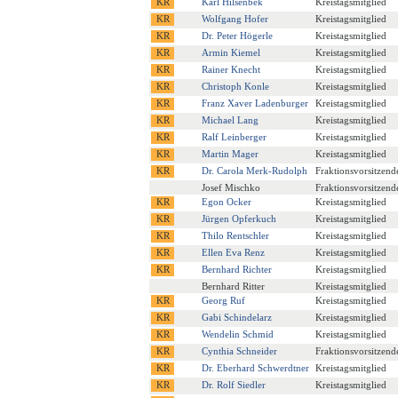
Karl Hilsenbek
Kreistagsmitglied
Wolfgang Hofer
Kreistagsmitglied
Dr. Peter Högerle
Kreistagsmitglied
Armin Kiemel
Kreistagsmitglied
Rainer Knecht
Kreistagsmitglied
Christoph Konle
Kreistagsmitglied
Franz Xaver Ladenburger
Kreistagsmitglied
Michael Lang
Kreistagsmitglied
Ralf Leinberger
Kreistagsmitglied
Martin Mager
Kreistagsmitglied
Dr. Carola Merk-Rudolph
Fraktionsvorsitzend
Josef Mischko
Fraktionsvorsitzend
Egon Ocker
Kreistagsmitglied
Jürgen Opferkuch
Kreistagsmitglied
Thilo Rentschler
Kreistagsmitglied
Ellen Eva Renz
Kreistagsmitglied
Bernhard Richter
Kreistagsmitglied
Bernhard Ritter
Kreistagsmitglied
Georg Ruf
Kreistagsmitglied
Gabi Schindelarz
Kreistagsmitglied
Wendelin Schmid
Kreistagsmitglied
Cynthia Schneider
Fraktionsvorsitzend
Dr. Eberhard Schwerdtner
Kreistagsmitglied
Dr. Rolf Siedler
Kreistagsmitglied