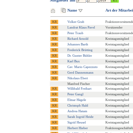
Mitglieder am
.
.
Name
Art der Mitarbei
Volker Grab
Fraktionsvorsitzend
Landrat Klaus Pavel
Vorsitzender
Peter Traub
Fraktionsvorsitzend
Richard Arnold
Kreistagsmitglied
Johannes Barth
Kreistagsmitglied
Frederick Brütting
Kreistagsmitglied
Dr. Gunter Bühler
Kreistagsmitglied
Karl Bux
Kreistagsmitglied
Cav. Mario Capezzuto
Kreistagsmitglied
Gerd Dannenmann
Kreistagsmitglied
Nikolaus Ebert
Kreistagsmitglied
Manfred Fischer
Kreistagsmitglied
Willibald Freihart
Kreistagsmitglied
Peter Gangl
Kreistagsmitglied
Elmar Hägele
Kreistagsmitglied
Christoph Hald
Kreistagsmitglied
Andrea Hatam
Kreistagsmitglied
Sarah Ingrid Heide
Kreistagsmitglied
Sigrid Heusel
Kreistagsmitglied
Herbert Hieber
Fraktionsgeschäftsf