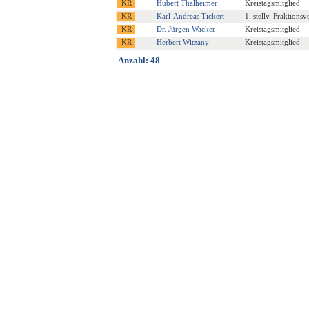
Hubert Thalheimer
Kreistagsmitglied
Karl-Andreas Tickert
1. stellv. Fraktions
Dr. Jürgen Wacker
Kreistagsmitglied
Herbert Witzany
Kreistagsmitglied
Anzahl: 48