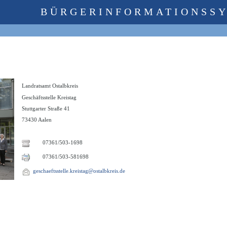
BÜRGERINFORMATIONSS
Landratsamt Ostalbkreis
Geschäftsstelle Kreistag
Stuttgarter Straße 41
73430 Aalen
07361/503-1698
07361/503-581698
geschaeftsstelle.kreistag@ostalbkreis.de