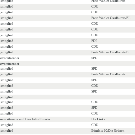
gsmitglied
Freie Wähler Ostalbkreis
gsmitglied
CDU
gsmitglied
CDU
gsmitglied
Freie Wähler Ostalbkreis/BL
gsmitglied
CDU
gsmitglied
CDU
gsmitglied
CDU
gsmitglied
FDP
gsmitglied
CDU
gsmitglied
Freie Wähler Ostalbkreis/BL
nsvorsitzender
SPD
nsvorsitzender
gsmitglied
SPD
gsmitglied
Freie Wähler Ostalbkreis
gsmitglied
SPD
gsmitglied
CDU
gsmitglied
SPD
gsmitglied
gsmitglied
CDU
gsmitglied
SPD
gsmitglied
CDU
nsvorsitzende und Geschäftsführerin
Die Linke
gsmitglied
CDU
gsmitglied
Bündnis 90/Die Grünen