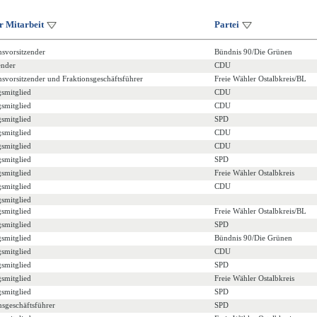
r Mitarbeit
Partei
nsvorsitzender
Bündnis 90/Die Grünen
ender
CDU
nsvorsitzender und Fraktionsgeschäftsführer
Freie Wähler Ostalbkreis/BL
gsmitglied
CDU
gsmitglied
CDU
gsmitglied
SPD
gsmitglied
CDU
gsmitglied
CDU
gsmitglied
SPD
gsmitglied
Freie Wähler Ostalbkreis
gsmitglied
CDU
gsmitglied
gsmitglied
Freie Wähler Ostalbkreis/BL
gsmitglied
SPD
gsmitglied
Bündnis 90/Die Grünen
gsmitglied
CDU
gsmitglied
SPD
gsmitglied
Freie Wähler Ostalbkreis
gsmitglied
SPD
nsgeschäftsführer
SPD