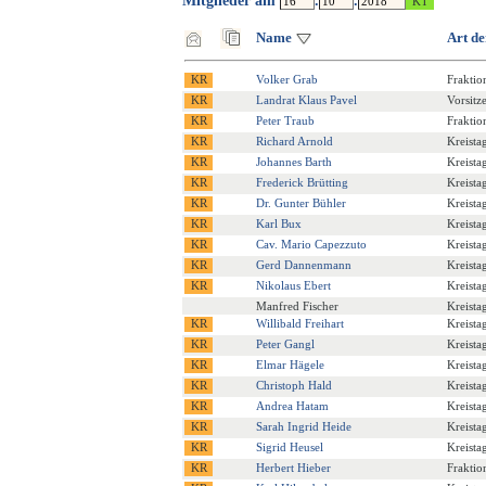
Mitglieder am
.
.
Name
Art de
Volker Grab
Fraktio
Landrat Klaus Pavel
Vorsitz
Peter Traub
Fraktio
Richard Arnold
Kreista
Johannes Barth
Kreista
Frederick Brütting
Kreista
Dr. Gunter Bühler
Kreista
Karl Bux
Kreista
Cav. Mario Capezzuto
Kreista
Gerd Dannenmann
Kreista
Nikolaus Ebert
Kreista
Manfred Fischer
Kreista
Willibald Freihart
Kreista
Peter Gangl
Kreista
Elmar Hägele
Kreista
Christoph Hald
Kreista
Andrea Hatam
Kreista
Sarah Ingrid Heide
Kreista
Sigrid Heusel
Kreista
Herbert Hieber
Fraktio