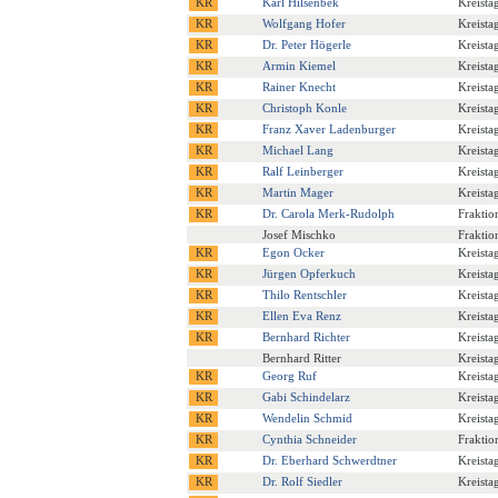
Karl Hilsenbek
Kreista
Wolfgang Hofer
Kreista
Dr. Peter Högerle
Kreista
Armin Kiemel
Kreista
Rainer Knecht
Kreista
Christoph Konle
Kreista
Franz Xaver Ladenburger
Kreista
Michael Lang
Kreista
Ralf Leinberger
Kreista
Martin Mager
Kreista
Dr. Carola Merk-Rudolph
Fraktio
Josef Mischko
Fraktio
Egon Ocker
Kreista
Jürgen Opferkuch
Kreista
Thilo Rentschler
Kreista
Ellen Eva Renz
Kreista
Bernhard Richter
Kreista
Bernhard Ritter
Kreista
Georg Ruf
Kreista
Gabi Schindelarz
Kreista
Wendelin Schmid
Kreista
Cynthia Schneider
Fraktio
Dr. Eberhard Schwerdtner
Kreista
Dr. Rolf Siedler
Kreista