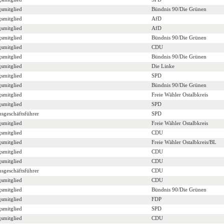
gsmitglied
Bündnis 90/Die Grünen
gsmitglied
AfD
gsmitglied
AfD
gsmitglied
Bündnis 90/Die Grünen
gsmitglied
CDU
gsmitglied
Bündnis 90/Die Grünen
gsmitglied
Die Linke
gsmitglied
SPD
gsmitglied
Bündnis 90/Die Grünen
gsmitglied
Freie Wähler Ostalbkreis
gsmitglied
SPD
nsgeschäftsführer
SPD
gsmitglied
Freie Wähler Ostalbkreis
gsmitglied
CDU
gsmitglied
Freie Wähler Ostalbkreis/BL
gsmitglied
CDU
gsmitglied
CDU
nsgeschäftsführer
CDU
gsmitglied
CDU
gsmitglied
Bündnis 90/Die Grünen
gsmitglied
FDP
gsmitglied
SPD
gsmitglied
CDU