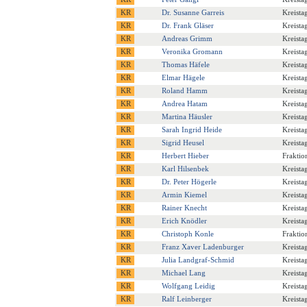
Dr. Susanne Garreis
Kreista
Dr. Frank Gläser
Kreista
Andreas Grimm
Kreista
Veronika Gromann
Kreista
Thomas Häfele
Kreista
Elmar Hägele
Kreista
Roland Hamm
Kreista
Andrea Hatam
Kreista
Martina Häusler
Kreista
Sarah Ingrid Heide
Kreista
Sigrid Heusel
Kreista
Herbert Hieber
Fraktio
Karl Hilsenbek
Kreista
Dr. Peter Högerle
Kreista
Armin Kiemel
Kreista
Rainer Knecht
Kreista
Erich Knödler
Kreista
Christoph Konle
Fraktio
Franz Xaver Ladenburger
Kreista
Julia Landgraf-Schmid
Kreista
Michael Lang
Kreista
Wolfgang Leidig
Kreista
Ralf Leinberger
Kreista