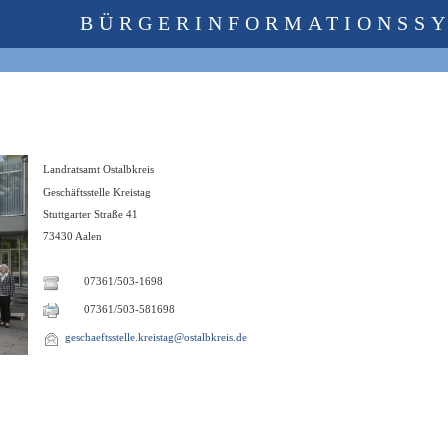
BÜRGERINFORMATIONSS
Landratsamt Ostalbkreis
Geschäftsstelle Kreistag
Stuttgarter Straße 41
73430 Aalen
07361/503-1698
07361/503-581698
geschaeftsstelle.kreistag@ostalbkreis.de