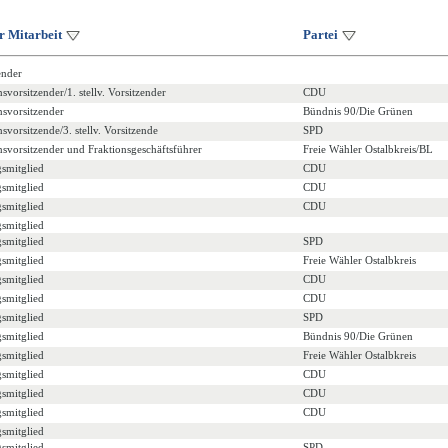
r Mitarbeit
Partei
ender
svorsitzender/1. stellv. Vorsitzender
CDU
nsvorsitzender
Bündnis 90/Die Grünen
nsvorsitzende/3. stellv. Vorsitzende
SPD
nsvorsitzender und Fraktionsgeschäftsführer
Freie Wähler Ostalbkreis/BL
gsmitglied
CDU
gsmitglied
CDU
gsmitglied
CDU
gsmitglied
gsmitglied
SPD
gsmitglied
Freie Wähler Ostalbkreis
gsmitglied
CDU
gsmitglied
CDU
gsmitglied
SPD
gsmitglied
Bündnis 90/Die Grünen
gsmitglied
Freie Wähler Ostalbkreis
gsmitglied
CDU
gsmitglied
CDU
gsmitglied
CDU
gsmitglied
gsmitglied
SPD