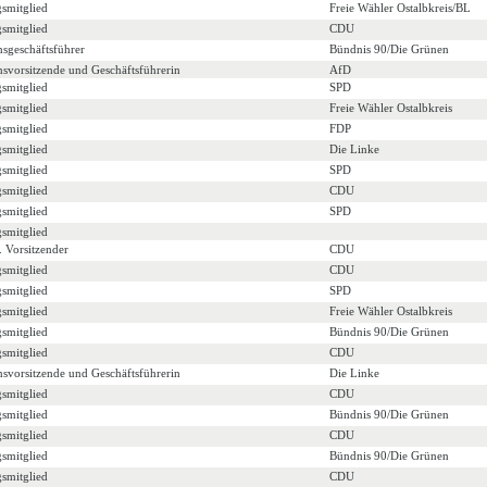
gsmitglied
Freie Wähler Ostalbkreis/BL
gsmitglied
CDU
nsgeschäftsführer
Bündnis 90/Die Grünen
nsvorsitzende und Geschäftsführerin
AfD
gsmitglied
SPD
gsmitglied
Freie Wähler Ostalbkreis
gsmitglied
FDP
gsmitglied
Die Linke
gsmitglied
SPD
gsmitglied
CDU
gsmitglied
SPD
gsmitglied
v. Vorsitzender
CDU
gsmitglied
CDU
gsmitglied
SPD
gsmitglied
Freie Wähler Ostalbkreis
gsmitglied
Bündnis 90/Die Grünen
gsmitglied
CDU
nsvorsitzende und Geschäftsführerin
Die Linke
gsmitglied
CDU
gsmitglied
Bündnis 90/Die Grünen
gsmitglied
CDU
gsmitglied
Bündnis 90/Die Grünen
gsmitglied
CDU