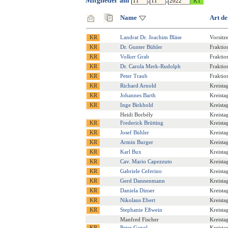
Mitglieder am
.
.
Name
Art de
Landrat Dr. Joachim Bläse
Vorsitz
Dr. Gunter Bühler
Fraktion
Volker Grab
Fraktio
Dr. Carola Merk-Rudolph
Fraktio
Peter Traub
Fraktio
Richard Arnold
Kreista
Johannes Barth
Kreista
Inge Birkhold
Kreista
Heidi Borbély
Kreista
Frederick Brütting
Kreista
Josef Bühler
Kreista
Armin Burger
Kreista
Karl Bux
Kreista
Cav. Mario Capezzuto
Kreista
Gabriele Ceferino
Kreista
Gerd Dannenmann
Kreista
Daniela Dinser
Kreista
Nikolaus Ebert
Kreista
Stephanie Eßwein
Kreista
Manfred Fischer
Kreista
Peter Gangl
Kreista