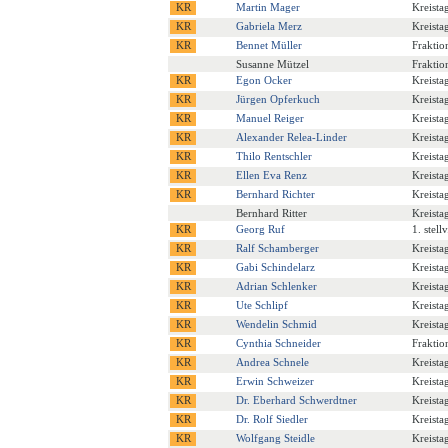
Martin Mager
Kreista
Gabriela Merz
Kreista
Bennet Müller
Fraktio
Susanne Mützel
Fraktio
Egon Ocker
Kreista
Jürgen Opferkuch
Kreista
Manuel Reiger
Kreista
Alexander Relea-Linder
Kreista
Thilo Rentschler
Kreista
Ellen Eva Renz
Kreista
Bernhard Richter
Kreista
Bernhard Ritter
Kreista
Georg Ruf
1. stell
Ralf Schamberger
Kreista
Gabi Schindelarz
Kreista
Adrian Schlenker
Kreista
Ute Schlipf
Kreista
Wendelin Schmid
Kreista
Cynthia Schneider
Fraktio
Andrea Schnele
Kreista
Erwin Schweizer
Kreista
Dr. Eberhard Schwerdtner
Kreista
Dr. Rolf Siedler
Kreista
Wolfgang Steidle
Kreista