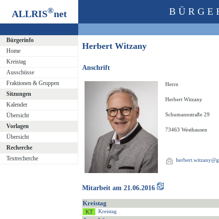
®
BÜRGE
ALLRIS
net
Bürgerinfo
Herbert Witzany
Home
Kreistag
Anschrift
Ausschüsse
Fraktionen & Gruppen
Herrn
Sitzungen
Herbert Witzany
Kalender
Schumannstraße 29
Übersicht
Vorlagen
73463 Westhausen
Übersicht
Recherche
Textrecherche
herbert.witzany@
Mitarbeit am 21.06.2016
Kreistag
Kreistag