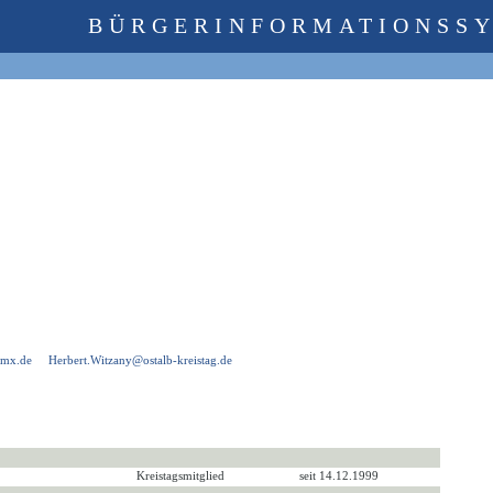
BÜRGERINFORMATIONSS
gmx.de
Herbert.Witzany@ostalb-kreistag.de
Kreistagsmitglied
seit 14.12.1999