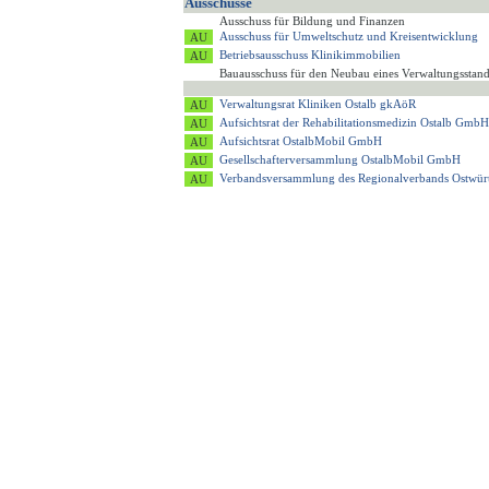
Ausschüsse
Ausschuss für Bildung und Finanzen
Ausschuss für Umweltschutz und Kreisentwicklung
Betriebsausschuss Klinikimmobilien
Bauausschuss für den Neubau eines Verwaltungsstan
Verwaltungsrat Kliniken Ostalb gkAöR
Aufsichtsrat der Rehabilitationsmedizin Ostalb GmbH
Aufsichtsrat OstalbMobil GmbH
Gesellschafterversammlung OstalbMobil GmbH
Verbandsversammlung des Regionalverbands Ostwür