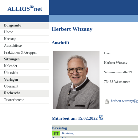
®
ALLRIS
net
Bürgerinfo
Herbert Witzany
Home
Kreistag
Anschrift
Ausschüsse
Fraktionen & Gruppen
Herrn
Sitzungen
Herbert Witzany
Kalender
Schumannstraße 29
Übersicht
Vorlagen
73463 Westhausen
Übersicht
Recherche
Textrecherche
herbert.witzany@
Mitarbeit am 15.02.2022
Kreistag
Kreistag