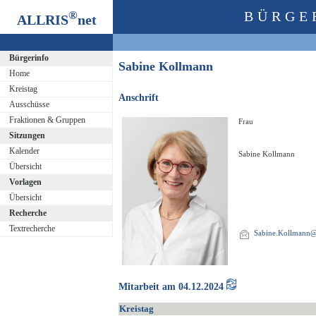
®
BÜRGE
ALLRIS
net
Bürgerinfo
Sabine Kollmann
Home
Kreistag
Anschrift
Ausschüsse
Fraktionen & Gruppen
Frau
Sitzungen
Kalender
Sabine Kollmann
Übersicht
Vorlagen
Übersicht
Recherche
Textrecherche
Sabine.Kollmann@o
Mitarbeit am 04.12.2024
Kreistag