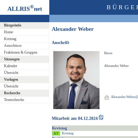
®
BÜRGE
ALLRIS
net
Bürgerinfo
Alexander Weber
Home
Kreistag
Anschrift
Ausschüsse
Fraktionen & Gruppen
Herrn
Sitzungen
Kalender
Alexander Weber
Übersicht
Vorlagen
Übersicht
Recherche
Alexander.Weber@o
Textrecherche
Mitarbeit am 04.12.2024
Kreistag
Kreistag