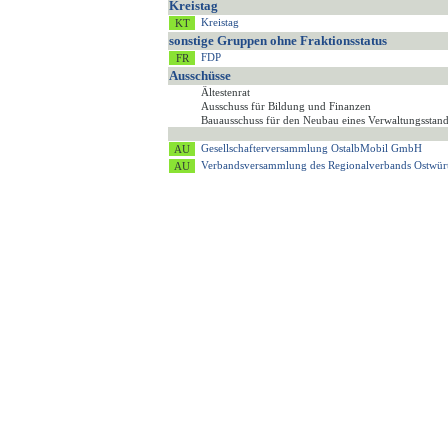
Kreistag
Kreistag
sonstige Gruppen ohne Fraktionsstatus
FDP
Ausschüsse
Ältestenrat
Ausschuss für Bildung und Finanzen
Bauausschuss für den Neubau eines Verwaltungsstan
Gesellschafterversammlung OstalbMobil GmbH
Verbandsversammlung des Regionalverbands Ostwür