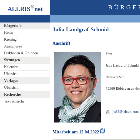
®
BÜRGE
ALLRIS
net
Bürgerinfo
Julia Landgraf-Schmid
Home
Kreistag
Anschrift
Ausschüsse
Fraktionen & Gruppen
Frau
Sitzungen
Julia Landgraf-Schmid
Kalender
Übersicht
Remsstraße 5
Vorlagen
Übersicht
73560 Böbingen an de
Recherche
Textrecherche
jls82@icloud.com
Mitarbeit am 12.04.2022