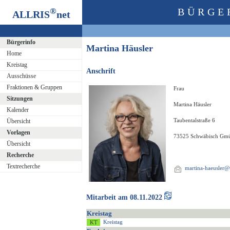
®
BÜRGE
ALLRIS
net
Bürgerinfo
Martina Häusler
Home
Kreistag
Anschrift
Ausschüsse
Fraktionen & Gruppen
Frau
Sitzungen
Martina Häusler
Kalender
Taubentalstraße 6
Übersicht
Vorlagen
73525 Schwäbisch Gm
Übersicht
Recherche
Textrecherche
martina-haeusler@
Mitarbeit am 08.11.2022
Kreistag
Kreistag