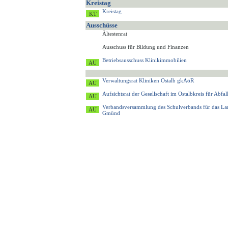
Kreistag
Kreistag
Ausschüsse
Ältestenrat
Ausschuss für Bildung und Finanzen
Betriebsausschuss Klinikimmobilien
Verwaltungsrat Kliniken Ostalb gkAöR
Aufsichtsrat der Gesellschaft im Ostalbkreis für Ab
Verbandsversammlung des Schulverbands für das L
Gmünd