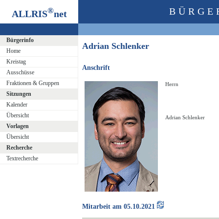
®
BÜRGE
ALLRIS
net
Bürgerinfo
Adrian Schlenker
Home
Kreistag
Anschrift
Ausschüsse
Fraktionen & Gruppen
Herrn
Sitzungen
Kalender
Übersicht
Adrian Schlenker
Vorlagen
Übersicht
Recherche
Textrecherche
Mitarbeit am 05.10.2021