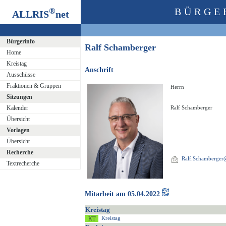
®
BÜRGE
ALLRIS
net
Bürgerinfo
Ralf Schamberger
Home
Kreistag
Anschrift
Ausschüsse
Fraktionen & Gruppen
Herrn
Sitzungen
Kalender
Ralf Schamberger
Übersicht
Vorlagen
Übersicht
Recherche
Ralf.Schamberger@
Textrecherche
Mitarbeit am 05.04.2022
Kreistag
Kreistag