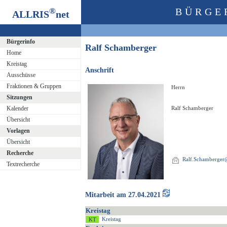
®
BÜRGE
ALLRIS
net
Bürgerinfo
Ralf Schamberger
Home
Kreistag
Anschrift
Ausschüsse
Fraktionen & Gruppen
Herrn
Sitzungen
Kalender
Ralf Schamberger
Übersicht
Vorlagen
Übersicht
Recherche
Ralf.Schamberger@
Textrecherche
Mitarbeit am 27.04.2021
Kreistag
Kreistag