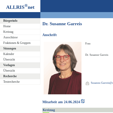
®
ALLRIS
net
Bürgerinfo
Dr. Susanne Garreis
Home
Kreistag
Anschrift
Ausschüsse
Fraktionen & Gruppen
Frau
Sitzungen
Kalender
Dr. Susanne Garreis
Übersicht
Vorlagen
Übersicht
Recherche
Textrecherche
Susanne.Garreis@os
Mitarbeit am 24.06.2024
Kreistag