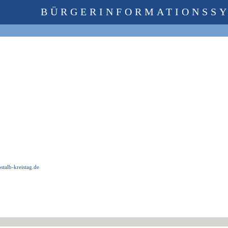
BÜRGERINFORMATIONSS
talb-kreistag.de