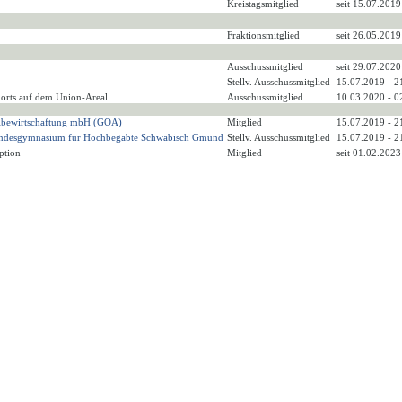
Kreistagsmitglied
seit 15.07.2019
Fraktionsmitglied
seit 26.05.2019
Ausschussmitglied
seit 29.07.2020
Stellv. Ausschussmitglied
15.07.2019 - 2
dorts auf dem Union-Areal
Ausschussmitglied
10.03.2020 - 0
fallbewirtschaftung mbH (GOA)
Mitglied
15.07.2019 - 2
Landesgymnasium für Hochbegabte Schwäbisch Gmünd
Stellv. Ausschussmitglied
15.07.2019 - 2
ption
Mitglied
seit 01.02.2023