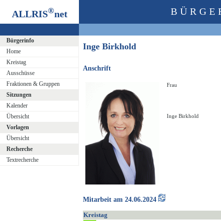
®
BÜRGE
ALLRIS
net
Bürgerinfo
Inge Birkhold
Home
Kreistag
Anschrift
Ausschüsse
Fraktionen & Gruppen
Frau
Sitzungen
Kalender
Übersicht
Inge Birkhold
Vorlagen
Übersicht
Recherche
Textrecherche
Mitarbeit am 24.06.2024
Kreistag