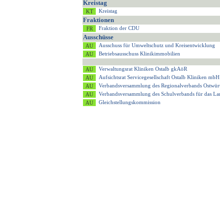
Kreistag
Kreistag
Fraktionen
Fraktion der CDU
Ausschüsse
Ausschuss für Umweltschutz und Kreisentwicklung
Betriebsausschuss Klinikimmobilien
Verwaltungsrat Kliniken Ostalb gkAöR
Aufsichtsrat Servicegesellschaft Ostalb Kliniken mbH
Verbandsversammlung des Regionalverbands Ostwür
Verbandsversammlung des Schulverbands für das 
Gleichstellungskommission