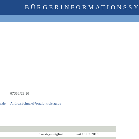
BÜRGERINFORMATIONSS
07363/85-10
m.de
Andrea.Schnele@ostalb-kreistag.de
Kreistagsmitglied
seit 15.07.2019