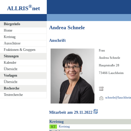
®
ALLRIS
net
Bürgerinfo
Andrea Schnele
Home
Kreistag
Anschrift
Ausschüsse
Fraktionen & Gruppen
Frau
Sitzungen
Andrea Schnele
Kalender
Hauptstraße 28
Übersicht
73466 Lauchheim
Vorlagen
Übersicht
Recherche
Textrecherche
schnele@lauchhei
Mitarbeit am 29.11.2022
Kreistag
Kreistag