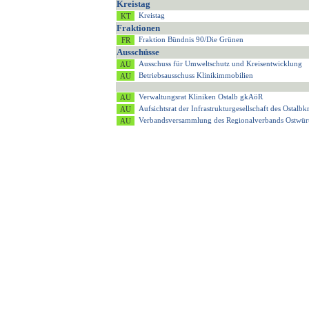
Kreistag
Kreistag
Fraktionen
Fraktion Bündnis 90/Die Grünen
Ausschüsse
Ausschuss für Umweltschutz und Kreisentwicklung
Betriebsausschuss Klinikimmobilien
Verwaltungsrat Kliniken Ostalb gkAöR
Aufsichtsrat der Infrastrukturgesellschaft des Ostalb
Verbandsversammlung des Regionalverbands Ostwür