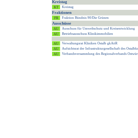
Kreistag
Kreistag
Fraktionen
Fraktion Bündnis 90/Die Grünen
Ausschüsse
Ausschuss für Umweltschutz und Kreisentwicklung
Betriebsausschuss Klinikimmobilien
Verwaltungsrat Kliniken Ostalb gkAöR
Aufsichtsrat der Infrastrukturgesellschaft des Ostalb
Verbandsversammlung des Regionalverbands Ostwür