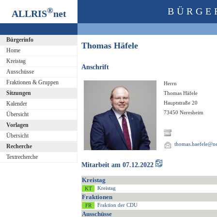
®
BÜRGE
ALLRIS
net
Bürgerinfo
Thomas Häfele
Home
Kreistag
Anschrift
Ausschüsse
Fraktionen & Gruppen
Herrn
Sitzungen
Thomas Häfele
Hauptstraße 20
Kalender
73450 Neresheim
Übersicht
Vorlagen
Übersicht
thomas.haefele@n
Recherche
Textrecherche
Mitarbeit am 07.12.2022
Kreistag
Kreistag
Fraktionen
Fraktion der CDU
Ausschüsse