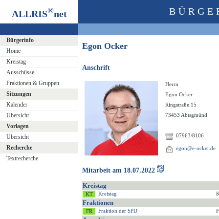
®
BÜRGE
ALLRIS
net
Bürgerinfo
Egon Ocker
Home
Kreistag
Anschrift
Ausschüsse
Fraktionen & Gruppen
Herrn
Sitzungen
Egon Ocker
Kalender
Ringstraße 15
Übersicht
73453 Abtsgmünd
Vorlagen
07963/8106
Übersicht
Recherche
egon@e-ocker.de
Textrecherche
Mitarbeit am 18.07.2022
Kreistag
Kreistag
K
Fraktionen
Fraktion der SPD
F