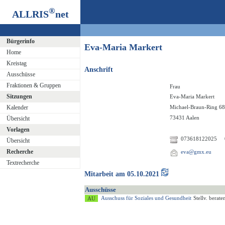
®
ALLRIS
net
Bürgerinfo
Eva-Maria Markert
Home
Kreistag
Anschrift
Ausschüsse
Fraktionen & Gruppen
Frau
Sitzungen
Eva-Maria Markert
Kalender
Michael-Braun-Ring 68
73431 Aalen
Übersicht
Vorlagen
073618122025
Übersicht
Recherche
eva@gmx.eu
Textrecherche
Mitarbeit am 05.10.2021
Ausschüsse
Ausschuss für Soziales und Gesundheit
Stellv. berat