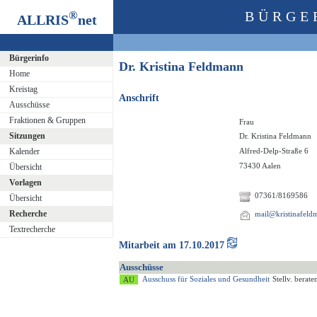
®
BÜRGE
ALLRIS
net
Bürgerinfo
Dr. Kristina Feldmann
Home
Kreistag
Anschrift
Ausschüsse
Fraktionen & Gruppen
Frau
Sitzungen
Dr. Kristina Feldmann
Kalender
Alfred-Delp-Straße 6
73430 Aalen
Übersicht
Vorlagen
07361/8169586
Übersicht
Recherche
mail@kristinafeld
Textrecherche
Mitarbeit am 17.10.2017
Ausschüsse
Ausschuss für Soziales und Gesundheit
Stellv. berat