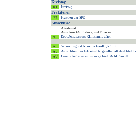
Kreistag
Kreistag
Fraktionen
Fraktion der SPD
Ausschüsse
Ältestenrat
Ausschuss für Bildung und Finanzen
Betriebsausschuss Klinikimmobilien
Verwaltungsrat Kliniken Ostalb gkAöR
Aufsichtsrat der Infrastrukturgesellschaft des Ostalb
Gesellschafterversammlung OstalbMobil GmbH