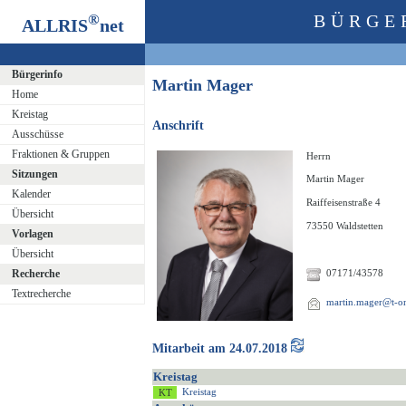
®
BÜRGE
ALLRIS
net
Bürgerinfo
Martin Mager
Home
Kreistag
Anschrift
Ausschüsse
Fraktionen & Gruppen
Herrn
Sitzungen
Martin Mager
Kalender
Raiffeisenstraße 4
Übersicht
73550 Waldstetten
Vorlagen
Übersicht
Recherche
07171/43578
Textrecherche
martin.mager@t-on
Mitarbeit am 24.07.2018
Kreistag
Kreistag