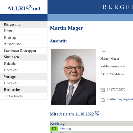
®
BÜRGE
ALLRIS
net
Bürgerinfo
Martin Mager
Home
Kreistag
Anschrift
Ausschüsse
Fraktionen & Gruppen
Herrn
Sitzungen
Martin Mager
Kalender
Raiffeisenstraße 4
Übersicht
73550 Waldstetten
Vorlagen
Übersicht
Recherche
07171/43578
Textrecherche
martin.mager@t-on
Mitarbeit am 11.10.2022
Kreistag
Kreistag