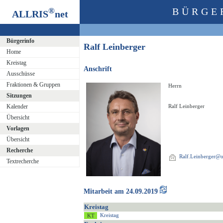
®
BÜRGE
ALLRIS
net
Bürgerinfo
Ralf Leinberger
Home
Kreistag
Anschrift
Ausschüsse
Fraktionen & Gruppen
Herrn
Sitzungen
Kalender
Ralf Leinberger
Übersicht
Vorlagen
Übersicht
Recherche
Ralf.Leinberger@os
Textrecherche
Mitarbeit am 24.09.2019
Kreistag
Kreistag