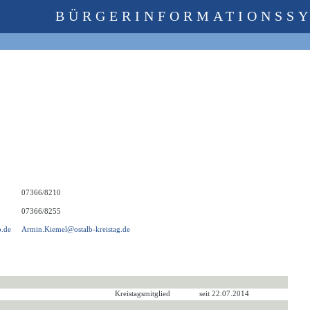
BÜRGERINFORMATIONSS
07366/8210
07366/8255
.de
Armin.Kiemel@ostalb-kreistag.de
Kreistagsmitglied
seit 22.07.2014