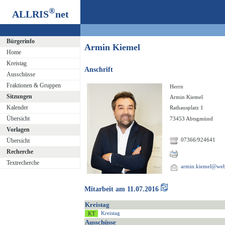
®
ALLRIS
net
Bürgerinfo
Armin Kiemel
Home
Kreistag
Anschrift
Ausschüsse
Fraktionen & Gruppen
Herrn
Sitzungen
Armin Kiemel
Kalender
Rathausplatz 1
Übersicht
73453 Abtsgmünd
Vorlagen
07366/924641
Übersicht
Recherche
Textrecherche
armin.kiemel@web
Mitarbeit am 11.07.2016
Kreistag
Kreistag
Ausschüsse