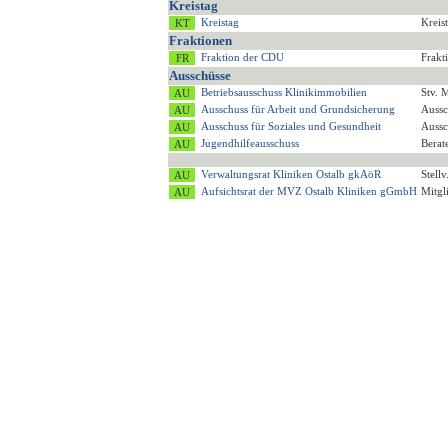
Kreistag
Kreistag
Kreis
Fraktionen
Fraktion der CDU
Frakt
Ausschüsse
Betriebsausschuss Klinikimmobilien
Stv. 
Ausschuss für Arbeit und Grundsicherung
Aussc
Ausschuss für Soziales und Gesundheit
Aussc
Jugendhilfeausschuss
Berat
Verwaltungsrat Kliniken Ostalb gkAöR
Stell
Aufsichtsrat der MVZ Ostalb Kliniken gGmbH
Mitgl