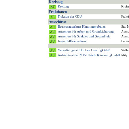
Kreistag
Kreistag
Kreis
Fraktionen
Fraktion der CDU
Frakt
Ausschüsse
Betriebsausschuss Klinikimmobilien
Stv. 
Ausschuss für Arbeit und Grundsicherung
Aussc
Ausschuss für Soziales und Gesundheit
Aussc
Jugendhilfeausschuss
Berat
Verwaltungsrat Kliniken Ostalb gkAöR
Stell
Aufsichtsrat der MVZ Ostalb Kliniken gGmbH
Mitgl