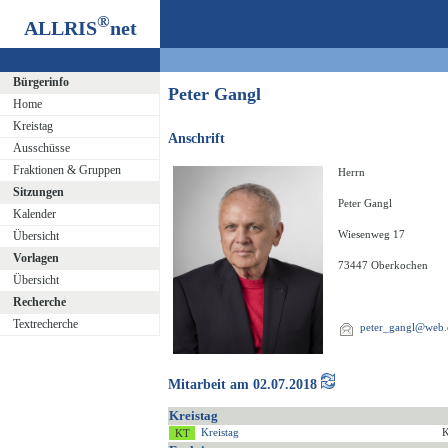
®
ALLRIS
net
Bürgerinfo
Peter Gangl
Home
Kreistag
Anschrift
Ausschüsse
Fraktionen & Gruppen
Herrn
Sitzungen
Peter Gangl
Kalender
Wiesenweg 17
Übersicht
Vorlagen
73447 Oberkochen
Übersicht
Recherche
Textrecherche
peter_gangl@web.
Mitarbeit am 02.07.2018
Kreistag
Kreistag
K