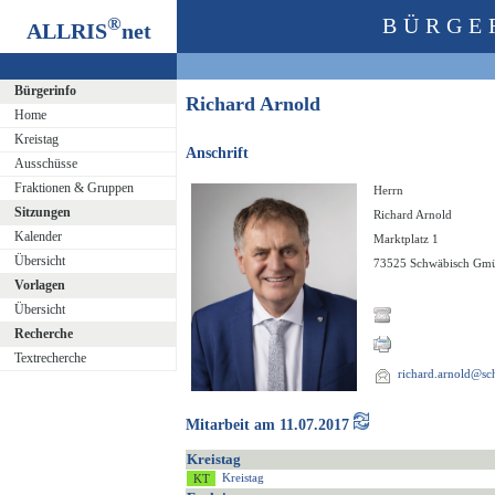
®
BÜRGE
ALLRIS
net
Bürgerinfo
Richard Arnold
Home
Kreistag
Anschrift
Ausschüsse
Fraktionen & Gruppen
Herrn
Sitzungen
Richard Arnold
Kalender
Marktplatz 1
Übersicht
73525 Schwäbisch Gm
Vorlagen
Übersicht
Recherche
Textrecherche
richard.arnold@s
Mitarbeit am 11.07.2017
Kreistag
Kreistag