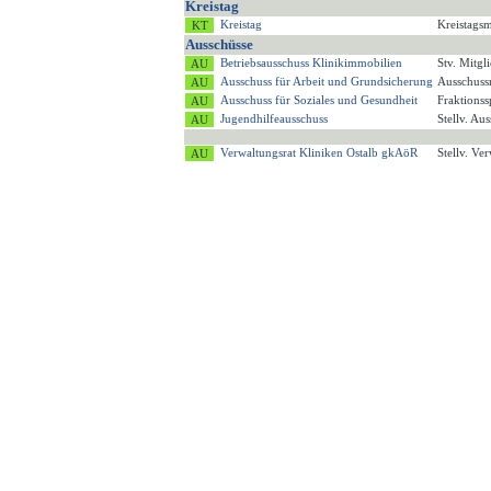
Kreistag
Kreistag
Kreistagsm
Ausschüsse
Betriebsausschuss Klinikimmobilien
Stv. Mitg
Ausschuss für Arbeit und Grundsicherung
Ausschuss
Ausschuss für Soziales und Gesundheit
Fraktions
Jugendhilfeausschuss
Stellv. Au
Verwaltungsrat Kliniken Ostalb gkAöR
Stellv. Ve