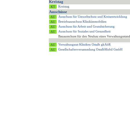
Kreistag
Kreistag
Ausschüsse
Ausschuss für Umweltschutz und Kreisentwicklung
Betriebsausschuss Klinikimmobilien
Ausschuss für Arbeit und Grundsicherung
Ausschuss für Soziales und Gesundheit
Bauausschuss für den Neubau eines Verwaltungsstan
Verwaltungsrat Kliniken Ostalb gkAöR
Gesellschafterversammlung OstalbMobil GmbH