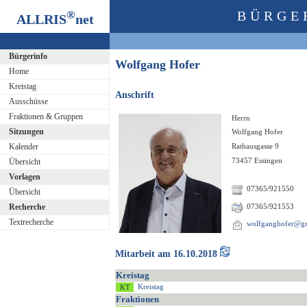
®
BÜRGE
ALLRIS
net
Bürgerinfo
Wolfgang Hofer
Home
Kreistag
Anschrift
Ausschüsse
Fraktionen & Gruppen
Herrn
Sitzungen
Wolfgang Hofer
Kalender
Rathausgasse 9
73457 Essingen
Übersicht
Vorlagen
07365/921550
Übersicht
Recherche
07365/921553
Textrecherche
wolfganghofer@g
Mitarbeit am 16.10.2018
Kreistag
Kreistag
Fraktionen