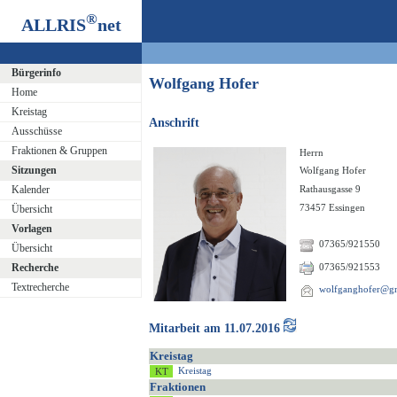
®
ALLRIS
net
Bürgerinfo
Wolfgang Hofer
Home
Kreistag
Anschrift
Ausschüsse
Fraktionen & Gruppen
Herrn
Sitzungen
Wolfgang Hofer
Kalender
Rathausgasse 9
73457 Essingen
Übersicht
Vorlagen
07365/921550
Übersicht
Recherche
07365/921553
Textrecherche
wolfganghofer@g
Mitarbeit am 11.07.2016
Kreistag
Kreistag
Fraktionen