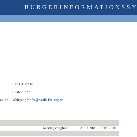
BÜRGERINFORMATIONSS
01733168236
07365/8327
mx.de
Wolfgang.Hofer@ostalb-kreistag.de
Kreistagsmitglied
21.07.2009 - 02.07.2019