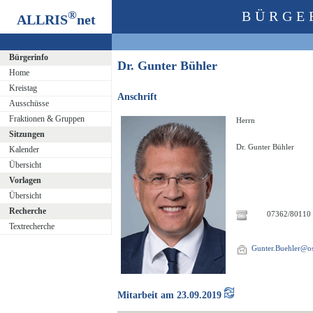
®
BÜRGE
ALLRIS
net
Bürgerinfo
Dr. Gunter Bühler
Home
Kreistag
Anschrift
Ausschüsse
Fraktionen & Gruppen
Herrn
Sitzungen
Dr. Gunter Bühler
Kalender
Übersicht
Vorlagen
Übersicht
Recherche
07362/80110
Textrecherche
Gunter.Buehler@ost
Mitarbeit am 23.09.2019