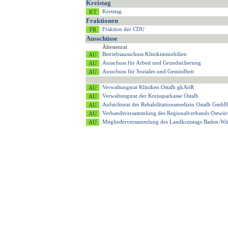
Kreistag
Kreistag
Fraktionen
Fraktion der CDU
Ausschüsse
Ältestenrat
Betriebsausschuss Klinikimmobilien
Ausschuss für Arbeit und Grundsicherung
Ausschuss für Soziales und Gesundheit
Verwaltungsrat Kliniken Ostalb gkAöR
Verwaltungsrat der Kreissparkasse Ostalb
Aufsichtsrat der Rehabilitationsmedizin Ostalb GmbH
Verbandsversammlung des Regionalverbands Ostwür
Mitgliederversammlung des Landkreistags Baden-Wü