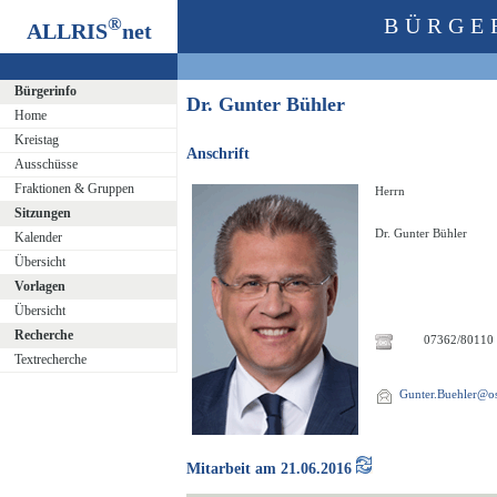
®
BÜRGE
ALLRIS
net
Bürgerinfo
Dr. Gunter Bühler
Home
Kreistag
Anschrift
Ausschüsse
Fraktionen & Gruppen
Herrn
Sitzungen
Dr. Gunter Bühler
Kalender
Übersicht
Vorlagen
Übersicht
Recherche
07362/80110
Textrecherche
Gunter.Buehler@ost
Mitarbeit am 21.06.2016