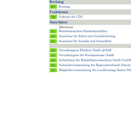
Kreistag
Kreistag
Fraktionen
Fraktion der CDU
Ausschüsse
Ältestenrat
Betriebsausschuss Klinikimmobilien
Ausschuss für Arbeit und Grundsicherung
Ausschuss für Soziales und Gesundheit
Verwaltungsrat Kliniken Ostalb gkAöR
Verwaltungsrat der Kreissparkasse Ostalb
Aufsichtsrat der Rehabilitationsmedizin Ostalb GmbH
Verbandsversammlung des Regionalverbands Ostwür
Mitgliederversammlung des Landkreistags Baden-Wü