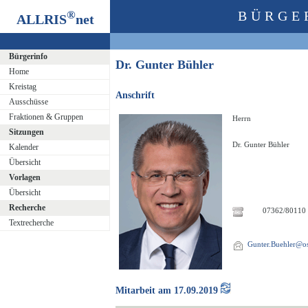
®
BÜRGE
ALLRIS
net
Bürgerinfo
Dr. Gunter Bühler
Home
Kreistag
Anschrift
Ausschüsse
Fraktionen & Gruppen
Herrn
Sitzungen
Dr. Gunter Bühler
Kalender
Übersicht
Vorlagen
Übersicht
Recherche
07362/80110
Textrecherche
Gunter.Buehler@ost
Mitarbeit am 17.09.2019