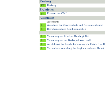
Kreistag
Kreistag
Fraktionen
Fraktion der CDU
Ausschüsse
Ältestenrat
Ausschuss für Umweltschutz und Kreisentwicklung
Betriebsausschuss Klinikimmobilien
Verwaltungsrat Kliniken Ostalb gkAöR
Verwaltungsrat der Kreissparkasse Ostalb
Aufsichtsrat der Rehabilitationsmedizin Ostalb GmbH
Verbandsversammlung des Regionalverbands Ostwür