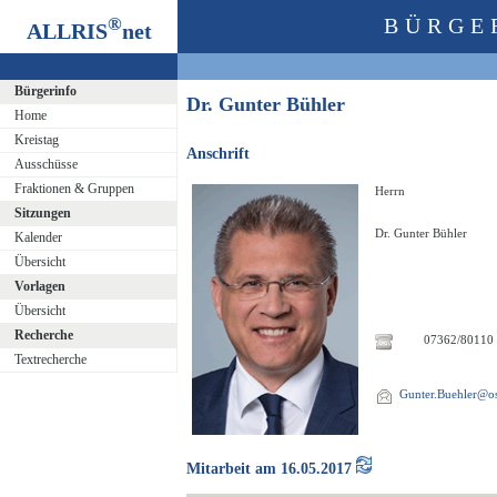
®
BÜRGE
ALLRIS
net
Bürgerinfo
Dr. Gunter Bühler
Home
Kreistag
Anschrift
Ausschüsse
Fraktionen & Gruppen
Herrn
Sitzungen
Dr. Gunter Bühler
Kalender
Übersicht
Vorlagen
Übersicht
Recherche
07362/80110
Textrecherche
Gunter.Buehler@ost
Mitarbeit am 16.05.2017